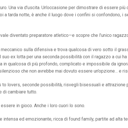
turo. Una via d’uscita. Un’occasione per dimostrare di essere più 
toi a tarda notte, è anche il luogo dove i confini si confondono, i
rivale diventato preparatore atletico—e scopre che l’unico ragaz
 meccanico sulla difensiva e trova qualcosa di vero sotto il grasso
suo ex lotta per una seconda possibilità con il ragazzo a cui ha
rma in qualcosa di più profondo, complicato e impossibile da ignor
 silenzioso che non avrebbe mai dovuto essere un’opzione… e risc
 to lovers, seconde possibilità, risvegli bisessuali e attrazione p
e di cambiare tutto.
essere in gioco. Anche i loro cuori lo sono.
intensa ed emozionante, ricca di found family, partite ad alta t