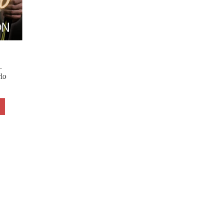
.
rlo