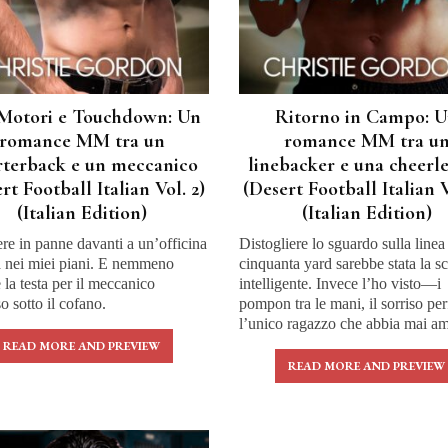
Motori e Touchdown: Un
Ritorno in Campo: 
romance MM tra un
romance MM tra u
rterback e un meccanico
linebacker e una cheerl
rt Football Italian Vol. 2)
(Desert Football Italian V
(Italian Edition)
(Italian Edition)
e in panne davanti a un’officina
Distogliere lo sguardo sulla linea
a nei miei piani. E nemmeno
cinquanta yard sarebbe stata la sc
 la testa per il meccanico
intelligente. Invece l’ho visto—i
 sotto il cofano.
pompon tra le mani, il sorriso per
l’unico ragazzo che abbia mai am
READ MORE AND PREVIEW
READ MORE AND PREVIEW