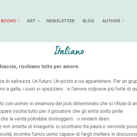
BOOKS
ART
NEWSLETTER
BLOG
AUTHOR
Italiano
hiaccio, rischiano tutto per amore.
ea di salvezza. Un futuro. Un posto a cui appartenere. Per un gru
no a galla, i cuori si spezzano… e l’amore colpisce più forte di q
 con uomini si innamora del jock determinato che si rifiuta di arr
are rischia tutto per il giocatore che gli entra sotto pelle.
che la verità potrebbe distruggerli… o renderli liberi.
che non smette di inseguirlo si scontrano tra paura e seconde possi
iosità, incontra l’unico uomo capace di fargli mettere in discussi