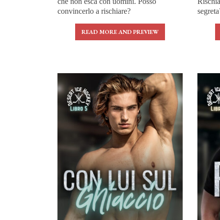
che non esca con uomini. Posso
Rischia
convincerlo a rischiare?
segreta
READ MORE AND PREVIEW