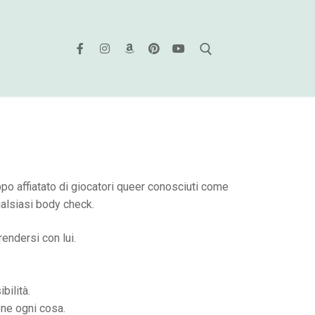
ppo affiatato di giocatori queer conosciuti come
ualsiasi body check.
endersi con lui.
bilità.
one ogni cosa.