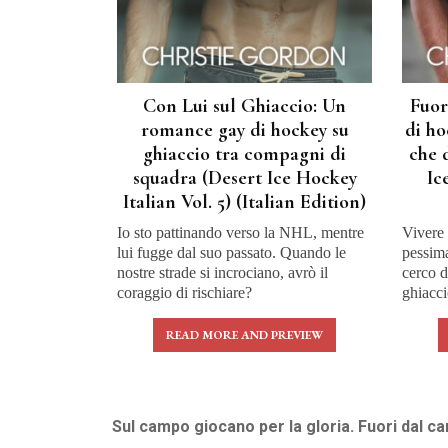
Con Lui sul Ghiaccio: Un
Fuor
romance gay di hockey su
di ho
ghiaccio tra compagni di
che 
squadra (Desert Ice Hockey
Ic
Italian Vol. 5) (Italian Edition)
Io sto pattinando verso la NHL, mentre
Vivere 
lui fugge dal suo passato. Quando le
pessim
nostre strade si incrociano, avrò il
cerco d
coraggio di rischiare?
ghiacci
READ MORE AND PREVIEW
Sul campo giocano per la gloria. Fuori dal c